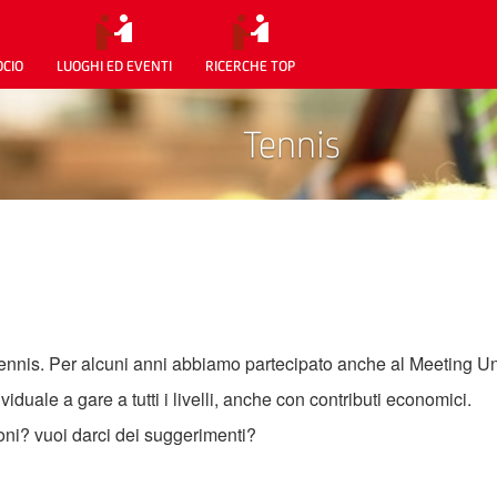
OCIO
LUOGHI ED EVENTI
RICERCHE TOP
Tennis
 tennis. Per alcuni anni abbiamo partecipato anche al Meeting Uni
uale a gare a tutti i livelli, anche con contributi economici.
ioni? vuoi darci dei suggerimenti?