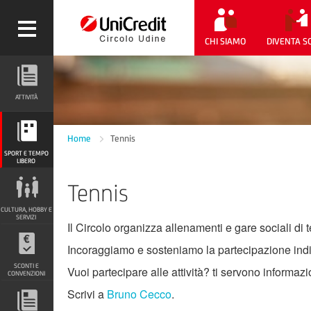
CHI SIAMO
DIVENTA S
ATTIVITÀ
ATTIVITÀ
SPORT E TEMPO LIBERO
Home
Tennis
SPORT E TEMPO
LIBERO
Tennis
CULTURA, HOBBY E SERVIZI
CULTURA, HOBBY E
SERVIZI
Il Circolo organizza allenamenti e gare sociali di
Incoraggiamo e sosteniamo la partecipazione individ
SCONTI E CONVENZIONI
SCONTI E
Vuoi partecipare alle attività? ti servono informaz
CONVENZIONI
Scrivi a
Bruno Cecco
.
DOCUMENTI E NOTIZIARIO